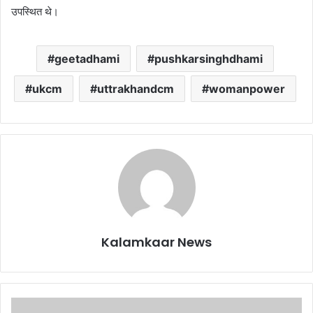
उपस्थित थे।
geetadhami
pushkarsinghdhami
ukcm
uttrakhandcm
womanpower
Kalamkaar News