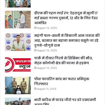
डीएम की पहल लाई रंग: देहरादून में खुलीं 17
नई सस्ता गल्ला दुकानें, 12 और के लिए टेंडर
आमंत्रित
August 13, 2025
महंगी फल-सब्जी ने निकाली आम जनता की
आह, बरसात का बहाना बनाकर वसूले जा रहे
दुगने-चौगुने दाम
August 13, 2025
पार्क में दीवार गिरने से शिक्षिका की मौत,
नेहरू कॉलोनी क्षेत्र की घटना से हड़कंप
August 13, 2025
पौंधा फायरिंग कांड का फरार अभियुक्त
गिरफ्तार
August 11, 2025
भारी बारिश में ग्राउंड जीरो पर डटे एसएसपी
अजय सिंह