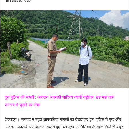
1 minute read
n
d
a
n
e
m
a
i
l
दून पुलिस की सख्ती : आदतन अपराधी आदित्य त्यागी तड़ीपार, छह माह तक
जनपद में घुसने पर रोक
देहरादून। जनपद में बढ़ते आपराधिक मामलों को देखते हुए दून पुलिस ने एक और
आदतन अपराधी पर शिकंजा कसते हुए उसे गुण्डा अधिनियम के तहत जिले से बाहर