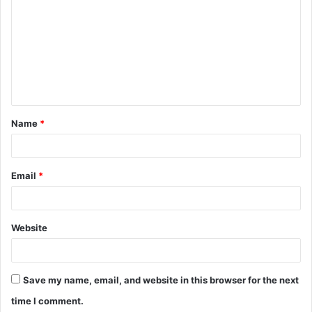
o
m
m
e
n
t
Name
*
*
Email
*
Website
Save my name, email, and website in this browser for the next
time I comment.