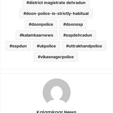
district magistrate dehradun
doon-police-is-strictly-habitual
doonpolice
doonssp
kalamkaarnews
sspdehradun
sspdun
ukpolice
uttrakhandpolice
vikasnagerpolice
Kalamkaar News