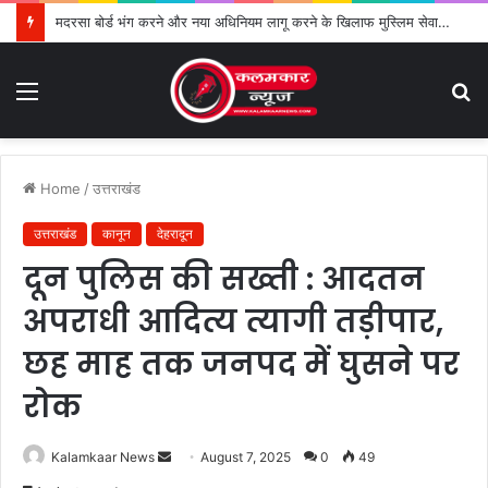
मदरसा बोर्ड भंग करने और नया अधिनियम लागू करने के खिलाफ मुस्लिम सेवा संगठन का विरोध तेज
Menu
S
fo
Home
/
उत्तराखंड
उत्तराखंड
कानून
देहरादून
दून पुलिस की सख्ती : आदतन
अपराधी आदित्य त्यागी तड़ीपार,
छह माह तक जनपद में घुसने पर
रोक
Kalamkaar News
S
August 7, 2025
0
49
e