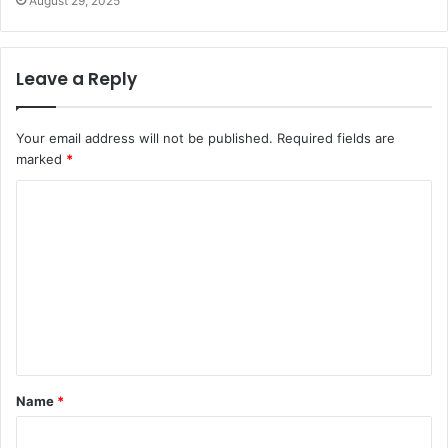
August 29, 2025
Leave a Reply
Your email address will not be published.
Required fields are
marked
*
C
o
m
m
e
n
t
Name
*
*