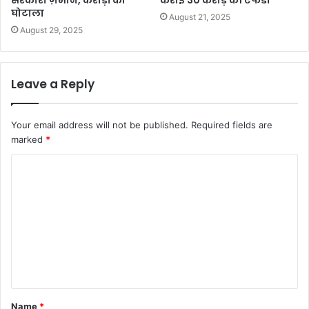
घोटाला
August 21, 2025
August 29, 2025
Leave a Reply
Your email address will not be published.
Required fields are
marked
*
C
o
m
m
e
n
t
Name
*
*