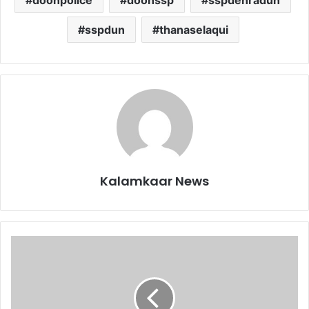
doonpolice
doonssp
sspdehradun
sspdun
thanaselaqui
Kalamkaar News