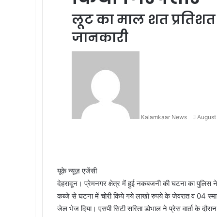
लूट का माल शत प्रतिशत
जानकारी
S
e
n
d
a
n
Kalamkaar News
August
e
m
F
T
W
T
a
a
w
h
e
i
c
i
a
l
l
e
t
t
e
यूके न्यूज़ एजेंसी
b
t
s
g
देहरादून। प्रेमनगर क्षेत्र में हुई नकबजनी की घटना का पुलि
o
e
A
r
कब्जे से घटना में चोरी किये गये लाखो रुपये के जेवरात व 04 
o
r
p
a
जेल भेज दिया। एसपी सिटी सरिता डोभाल ने प्रेस वार्ता के दौरा
k
p
m