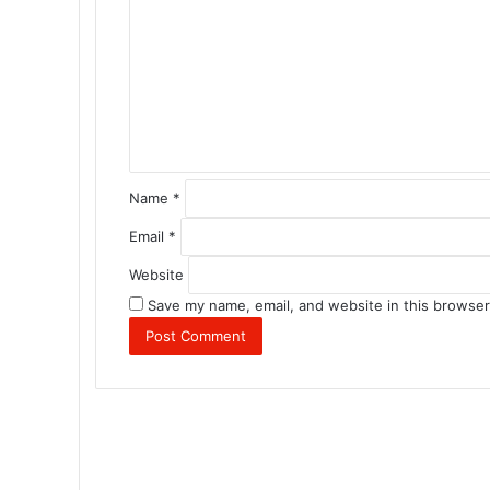
m
m
e
n
t
*
Name
*
Email
*
Website
Save my name, email, and website in this browser