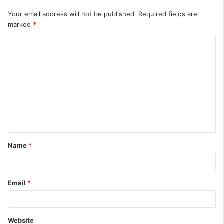
Your email address will not be published.
Required fields are
marked
*
C
o
m
m
e
n
t
Name
*
*
Email
*
Website