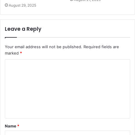
August 29, 2025
Leave a Reply
Your email address will not be published.
Required fields are
marked
*
C
o
m
m
e
n
t
Name
*
*