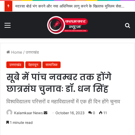
मदरसा बोर्ड भंग करने और नया अधिनियम लागू करने के खिलाफ मुस्लिम सेवा संगठन का विरोध तेज
Menu
S
fo
Home
/
उत्तराखंड
उत्तराखंड
देहरादून
सामाजिक
सूबे में पांच नवम्बर तक होंगे
छात्रसंघ चुनावः डॉ. धन सिंह
विश्वविद्यालय परिसरों व महाविद्यालयों में एक ही दिन होंगे चुनाव
Kalamkaar News
S
October 16, 2023
0
11
e
1 minute read
n
d