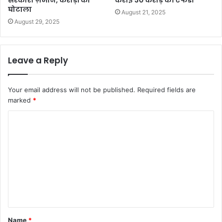
घोटाला
August 21, 2025
August 29, 2025
Leave a Reply
Your email address will not be published.
Required fields are
marked
*
C
o
m
m
e
n
t
Name
*
*