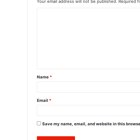
Your email address will not be published.
Required f
C
o
m
m
e
n
t
Name
*
*
Email
*
Save my name, email, and website in this browse