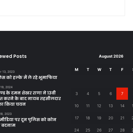
iewed Posts
August 2026
M
T
W
T
F
 13, 2023
िस को हल्के मैं ले रहे भूमाफिया
 19, 2024
खण्ड के दमन शेखर राणा ने 13वी
3
4
5
6
7
्राप्त करने के बाद नायब तहसीलदार
 का किया चयन
10
11
12
13
14
28, 2023
17
18
19
20
21
ीडिया पर दून पुलिस को कोन
ा बदनाम
24
25
26
27
28