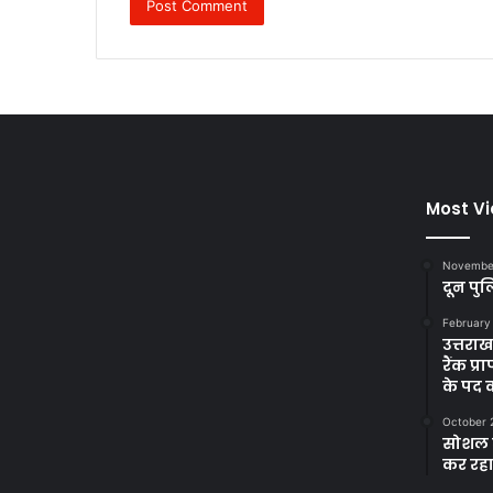
Most V
November
दून पुल
February
उत्तरा
रैंक प
के पद
October 
सोशल म
कर रह