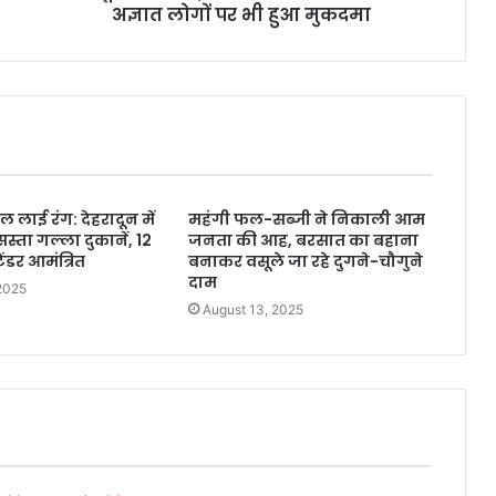
अज्ञात लोगों पर भी हुआ मुकदमा
लाई रंग: देहरादून में
महंगी फल-सब्जी ने निकाली आम
सस्ता गल्ला दुकानें, 12
जनता की आह, बरसात का बहाना
ंडर आमंत्रित
बनाकर वसूले जा रहे दुगने-चौगुने
दाम
2025
August 13, 2025