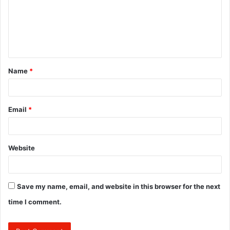
m
e
n
t
Name
*
*
Email
*
Website
Save my name, email, and website in this browser for the next
time I comment.