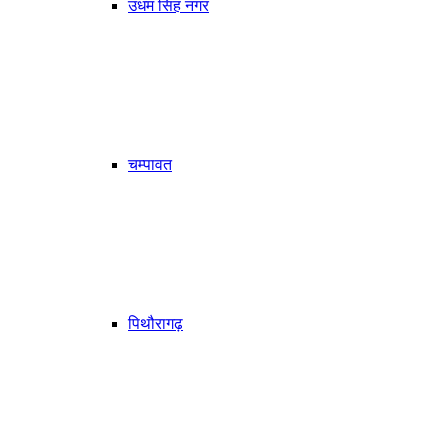
उधम सिंह नगर
चम्पावत
पिथौरागढ़