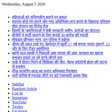
Wednesday, August 5 2026
Breaking News
महिलाओं को चरित्रहीन बताने पर बवाल
मदरसा बोर्ड भंग करने और नया अधिनियम लागू करने के खिलाफ मुस्लिम
सेवा संगठन का विरोध तेज
दिल्ली के भूमाफियाओं ने बेची सरकारी ज़मीन, करोड़ों का घोटाला
बीजेपी ने पार्टी चलाने के लिए कराई 30 करोड़ की एफडी
मोबाइल छीनकर भागा, दून पुलिस ने दबोचा
डीएम की पहल लाई रंग: देहरादून में खुलीं 17 नई सस्ता गल्ला दुकानें, 12
और के लिए टेंडर आमंत्रित
महंगी फल-सब्जी ने निकाली आम जनता की आह, बरसात का बहाना
बनाकर वसूले जा रहे दुगने-चौगुने दाम
पार्क में दीवार गिरने से शिक्षिका की मौत, नेहरू कॉलोनी क्षेत्र की घटना
से हड़कंप
पौंधा फायरिंग कांड का फरार अभियुक्त गिरफ्तार
भारी बारिश में ग्राउंड जीरो पर डटे एसएसपी अजय सिंह
Sidebar
Random Article
Log In
Instagram
YouTube
Twitter
Facebook