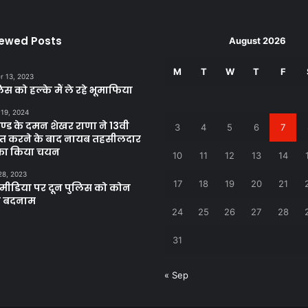
iewed Posts
August 2026
M
T
W
T
F
 13, 2023
िस को हल्के मैं ले रहे भूमाफिया
 19, 2024
खण्ड के दमन शेखर राणा ने 13वी
3
4
5
6
7
्राप्त करने के बाद नायब तहसीलदार
 का किया चयन
10
11
12
13
14
28, 2023
17
18
19
20
21
ीडिया पर दून पुलिस को कोन
ा बदनाम
24
25
26
27
28
31
« Sep