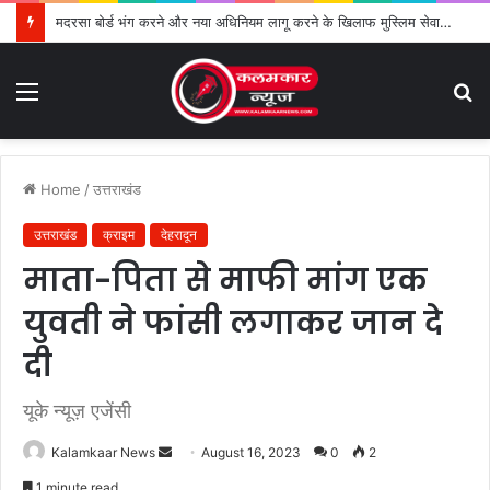
मदरसा बोर्ड भंग करने और नया अधिनियम लागू करने के खिलाफ मुस्लिम सेवा संगठन का विरोध तेज
Menu
S
fo
Home
/
उत्तराखंड
उत्तराखंड
क्राइम
देहरादून
माता-पिता से माफी मांग एक
युवती ने फांसी लगाकर जान दे
दी
यूके न्यूज़ एजेंसी
Kalamkaar News
S
August 16, 2023
0
2
e
1 minute read