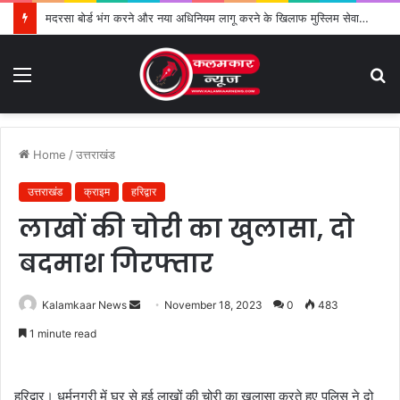
मदरसा बोर्ड भंग करने और नया अधिनियम लागू करने के खिलाफ मुस्लिम सेवा संगठन का विरोध तेज
Menu
S
fo
Home
/
उत्तराखंड
उत्तराखंड
क्राइम
हरिद्वार
लाखों की चोरी का खुलासा, दो
बदमाश गिरफ्तार
Kalamkaar News
S
November 18, 2023
0
483
e
1 minute read
n
d
a
हरिद्वार। धर्मनगरी में घर से हुई लाखों की चोरी का खुलासा करते हुए पुलिस ने दो