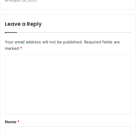
August 29, 2025
Leave a Reply
Your email address will not be published.
Required fields are
marked
*
C
o
m
m
e
n
t
Name
*
*