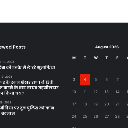
iewed Posts
August 2026
M
T
W
T
F
 13, 2023
िस को हल्के मैं ले रहे भूमाफिया
 19, 2024
3
4
5
6
7
खण्ड के दमन शेखर राणा ने 13वी
्राप्त करने के बाद नायब तहसीलदार
10
11
12
13
14
 का किया चयन
28, 2023
17
18
19
20
21
ीडिया पर दून पुलिस को कोन
ा बदनाम
24
25
26
27
28