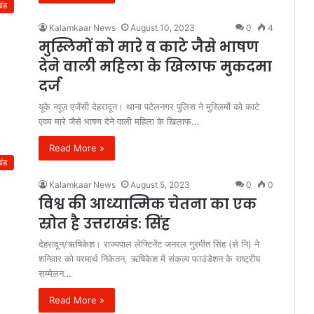
खंड
Kalamkaar News
August 10, 2023
0
4
मुस्लिमों को मारे व काटे जैसे भाषण
देने वाली महिला के खिलाफ मुकदमा
दर्ज
यूके न्यूज़ एजेंसी देहरादून। थाना पटेलनगर पुलिस ने मुस्लिमों को काटे
एवम मारे जैसे भाषण देने वाली महिला के खिलाफ…
Read More »
खंड
Kalamkaar News
August 5, 2023
0
0
विश्व की आध्यात्मिक चेतना का एक
स्रोत है उत्तराखंड: सिंह
देहरादून/ऋषिकेश। राज्यपाल लेफ्टिनेंट जनरल गुरमीत सिंह (से नि) ने
शनिवार को परमार्थ निकेतन, ऋषिकेश में संकल्प फाउंडेशन के राष्ट्रीय
सम्मेलन…
Read More »