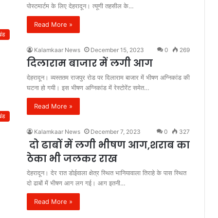
पोस्टमार्टम के लिए देहरादून। त्यूणी तहसील के…
Read More »
खंड
Kalamkaar News
December 15, 2023
0
269
दिलाराम बाजार में लगी आग
देहरादून। व्यस्ततम राजपुर रोड पर दिलाराम बाजार में भीषण अग्निकांड की
घटना हो गयी। इस भीषण अग्निकांड में रेस्टोरेंट समेत…
Read More »
खंड
Kalamkaar News
December 7, 2023
0
327
दो ढाबों में लगी भीषण आग,शराब का
ठेका भी जलकर राख
देहरादून। देर रात डोईवाला क्षेत्र स्थित भानियावाला तिराहे के पास स्थित
दो ढाबों में भीषण आग लग गई। आग इतनी…
Read More »