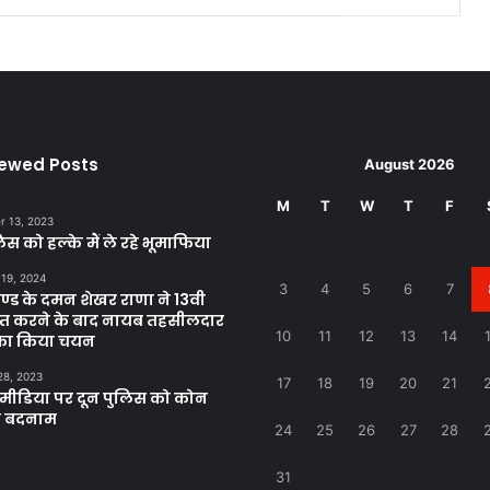
iewed Posts
August 2026
M
T
W
T
F
 13, 2023
िस को हल्के मैं ले रहे भूमाफिया
 19, 2024
3
4
5
6
7
खण्ड के दमन शेखर राणा ने 13वी
्राप्त करने के बाद नायब तहसीलदार
10
11
12
13
14
 का किया चयन
28, 2023
17
18
19
20
21
ीडिया पर दून पुलिस को कोन
ा बदनाम
24
25
26
27
28
31