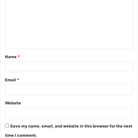
o
m
m
e
n
t
Name
*
*
Email
*
Website
Save my name, email, and website in this browser for the next
time I comment.