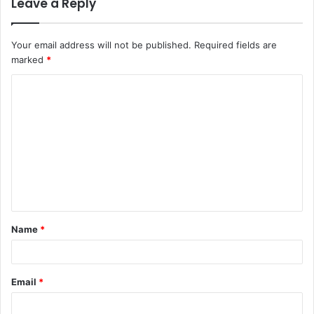
Leave a Reply
Your email address will not be published.
Required fields are
marked
*
C
o
m
m
e
n
t
Name
*
*
Email
*