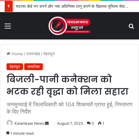
मदरसा बोर्ड भंग करने और नया अधिनियम लागू करने के खिलाफ मुस्लिम सेवा संगठन का विरोध तेज
Menu
S
fo
Home
/
उत्तराखंड
/
देहरादून
देहरादून
सामाजिक
बिजली-पानी कनैक्शन को
भटक रही वृद्धा को मिला सहारा
जनसुनवाई में जिलाधिकारी को 104 शिकायतें प्राप्त हुई, निस्तारण
के दिए निर्देश
Kalamkaar News
S
August 7, 2023
0
1
e
1 minute read
n