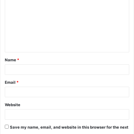
o
m
m
e
n
t
Name
*
*
Email
*
Website
Save my name, email, and website in this browser for the next