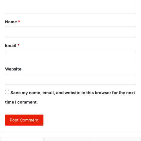
n
t
Name
*
*
Email
*
Website
Save my name, email, and website in this browser for the next
time I comment.