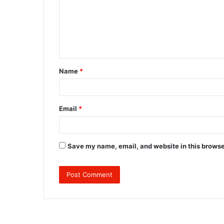
m
e
n
t
Name
*
*
Email
*
Save my name, email, and website in this browse