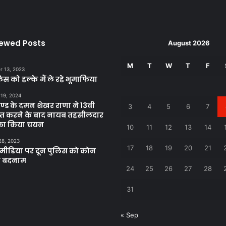
iewed Posts
August 2026
M
T
W
T
F
 13, 2023
िस को हल्के मैं ले रहे भूमाफिया
 19, 2024
खण्ड के दमन शेखर राणा ने 13वी
3
4
5
6
7
्राप्त करने के बाद नायब तहसीलदार
 का किया चयन
10
11
12
13
14
28, 2023
17
18
19
20
21
ीडिया पर दून पुलिस को कोन
ा बदनाम
24
25
26
27
28
31
« Sep