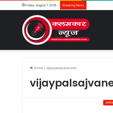
Friday, August 7 2026
Breaking News
Home
/
vijaypalsajvanexmla
vijaypalsajvan
उत्तरा