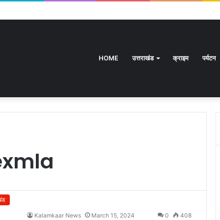
HOME
उत्तराखंड
क्राइम
पर्यटन
exmla
खंड
Kalamkaar News
March 15, 2024
0
408