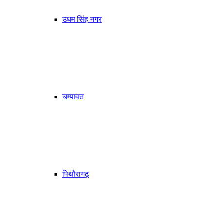
उधम सिंह नगर
चम्पावत
पिथौरागढ़