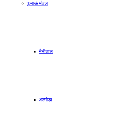
कुमाऊं मंडल
नैनीताल
अल्मोड़ा